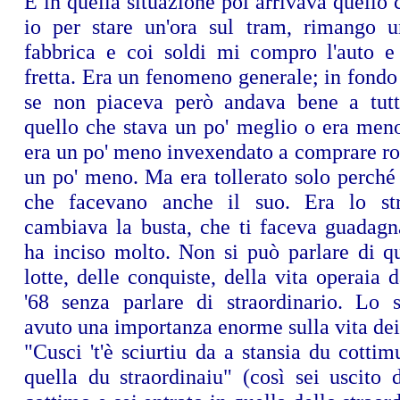
E in quella situazione poi arrivava quello 
io per stare un'ora sul tram, rimango u
fabbrica e coi soldi mi compro l'auto e
fretta. Era un fenomeno generale; in fondo 
se non piaceva però andava bene a tutt
quello che stava un po' meglio o era men
era un po' meno invexendato a comprare ro
un po' meno. Ma era tollerato solo perché c
che facevano anche il suo. Era lo str
cambiava la busta, che ti faceva guadagna
ha inciso molto. Non si può parlare di qu
lotte, delle conquiste, della vita operaia 
'68 senza parlare di straordinario. Lo s
avuto una importanza enorme sulla vita dei 
"Cusci 't'è sciurtiu da a stansia du cottimu
quella du straordinaiu" (così sei uscito 