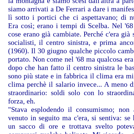
la montagna e siamo scesi dall'altra a par
siamo arrivati a De Ferrari a dare i manifes
lì sotto i portici che ci aspettavano; di 
Era così; erano i tempi di Scelba. Nel '68
cose erano già cambiate. Perché c'era già s
socialisti, il centro sinistra, e prima anc
(1960). Il 30 giugno qualche piccolo camb
portato. Non come nel '68 ma qualcosa era
dopo che han fatto il centro sinistra le ba
sono più state e in fabbrica il clima era mi
clima perchè il salario invece... A meno d
straordinario: soldi solo con lo straordi
forza, eh.
"Stava esplodendo il consumismo; non
venuto in seguito ma c'era, si sentiva: se 
un sacco di ore e trottava svelto pote