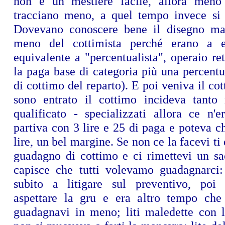
non è un mestiere facile, allora meno
tracciano meno, a quel tempo invece si t
Dovevano conoscere bene il disegno m
meno del cottimista perché erano a 
equivalente a "percentualista", operaio re
la paga base di categoria più una percent
di cottimo del reparto). E poi veniva il co
sono entrato il cottimo incideva tanto
qualificato - specializzati allora ce n'e
partiva con 3 lire e 25 di paga e poteva c
lire, un bel margine. Se non ce la facevi ti
guadagno di cottimo e ci rimettevi un sac
capisce che tutti volevamo guadagnarci
subito a litigare sul preventivo, poi
aspettare la gru e era altro tempo che
guadagnavi in meno; liti maledette con l