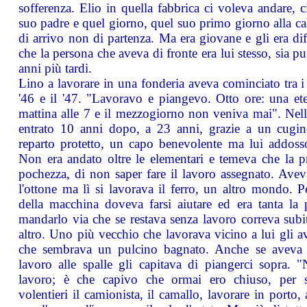
sofferenza. Elio in quella fabbrica ci voleva andare, c
suo padre e quel giorno, quel suo primo giorno alla cal
di arrivo non di partenza. Ma era giovane e gli era diffi
che la persona che aveva di fronte era lui stesso, sia p
anni più tardi.
Lino a lavorare in una fonderia aveva cominciato tra i 
'46 e il '47. "Lavoravo e piangevo. Otto ore: una et
mattina alle 7 e il mezzogiorno non veniva mai". Nella
entrato 10 anni dopo, a 23 anni, grazie a un cugin
reparto protetto, un capo benevolente ma lui addosso
Non era andato oltre le elementari e temeva che la p
pochezza, di non saper fare il lavoro assegnato. Avev
l'ottone ma lì si lavorava il ferro, un altro mondo. 
della macchina doveva farsi aiutare ed era tanta la 
mandarlo via che se restava senza lavoro correva subi
altro. Uno più vecchio che lavorava vicino a lui gli a
che sembrava un pulcino bagnato. Anche se aveva q
lavoro alle spalle gli capitava di piangerci sopra. 
lavoro; è che capivo che ormai ero chiuso, per s
volentieri il camionista, il camallo, lavorare in porto,