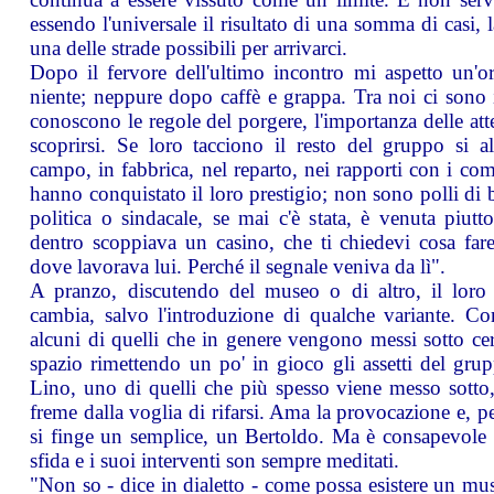
essendo l'universale il risultato di una somma di casi, l
una delle strade possibili per arrivarci.
Dopo il fervore dell'ultimo incontro mi aspetto un'or
niente; neppure dopo caffè e grappa. Tra noi ci sono in
conoscono le regole del porgere, l'importanza delle atte
scoprirsi. Se loro tacciono il resto del gruppo si al
campo, in fabbrica, nel reparto, nei rapporti con i co
hanno conquistato il loro prestigio; non sono polli di ba
politica o sindacale, se mai c'è stata, è venuta piutto
dentro scoppiava un casino, che ti chiedevi cosa fare
dove lavorava lui. Perché il segnale veniva da lì".
A pranzo, discutendo del museo o di altro, il loro
cambia, salvo l'introduzione di qualche variante. 
alcuni di quelli che in genere vengono messi sotto ce
spazio rimettendo un po' in gioco gli assetti del gru
Lino, uno di quelli che più spesso viene messo sotto
freme dalla voglia di rifarsi. Ama la provocazione e, p
si finge un semplice, un Bertoldo. Ma è consapevole de
sfida e i suoi interventi son sempre meditati.
"Non so - dice in dialetto - come possa esistere un m