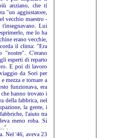
più anziano, che ti
ra "un aggiustatore,
el vecchio maestro -
 t'insegnavano. Lui
esprimerlo, me lo ha
cchine erano vecchie,
corda il clima: "Era
o "nostre". C'erano
gli esperti di reparto
oro. E poi di lavoro
 viaggio da Sori per
5 e mezza e tornare a
esto funzionava, era
 che hanno trovato i
a della fabbrica, nel
upazione, la gente, i
fabbriche, l'aiuto tra
ndeva meno roba. Si
..".
a. Nel '46, aveva 23