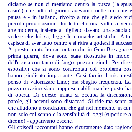
diciamo se non ci mettiamo dentro la puzza ("a spuss
casin") che tutto il giorno avevamo nelle orecchie 
pausa e - in italiano, rivolto a me che gli siedo vi
piccola provocazione "ho letto che una volta, a Vene
arte moderna, insieme al biglietto davano una scatola d
vedere che lui sa, legge le cronache artistiche. Atto
capisce di aver fatto centro e si ritira a godersi il succes
A questo punto ho raccontato che in Gran Bretagna es
prima guerra, dove sono state ricostruite in modo re
dell'epoca con tanto di fango, puzza e simili. Per dire
espositivi che si sono confrontati col problema po
hanno giudicato importante. Così faccio il mio mesti
penso di valorizzare Lino; ma sbaglio frequenza. La
puzza o casino siano rappresentabili ma che posto han
di operai. Di questo infatti si occupa la discussion
parole, gli accenti sono distaccati. Si ride ma sento a
che alludono a condizioni che già nel momento in cui 
non solo col senno e la sensibilità di oggi (superiore 
dicono) - apparivano oscene.
Gli episodi raccontati hanno sicuramente dato ragion