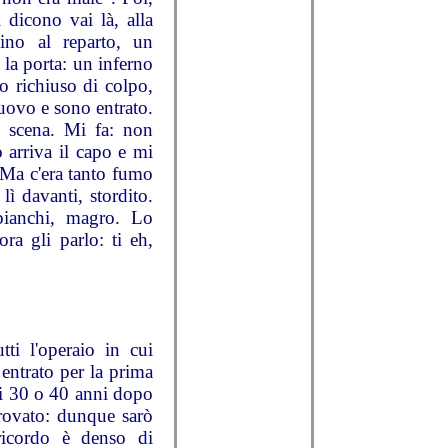
 dicono vai là, alla
ino al reparto, un
la porta: un inferno
o richiuso di colpo,
nuovo e sono entrato.
a scena. Mi fa: non
o arriva il capo e mi
i. Ma c'era tanto fumo
ì davanti, stordito.
bianchi, magro. Lo
ra gli parlo: ti eh,
ti l'operaio in cui
entrato per la prima
ti 30 o 40 anni dopo
provato: dunque sarò
ricordo è denso di