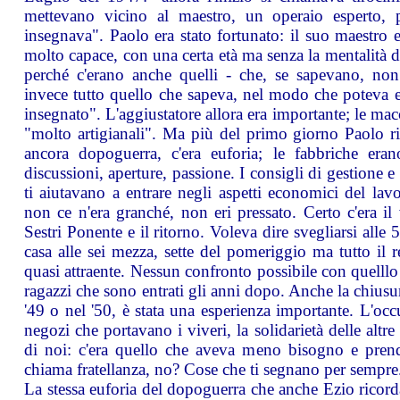
mettevano vicino al maestro, un operaio esperto, 
insegnava". Paolo era stato fortunato: il suo maestro e
molto capace, con una certa età ma senza la mentalità d
perché c'erano anche quelli - che, se sapevano, non
invece tutto quello che sapeva, nel modo che poteva 
insegnato". L'aggiustatore allora era importante; le ma
"molto artigianali". Ma più del primo giorno Paolo ri
ancora dopoguerra, c'era euforia; le fabbriche eran
discussioni, aperture, passione. I consigli di gestione e 
ti aiutavano a entrare negli aspetti economici del lav
non ce n'era granché, non eri pressato. Certo c'era il
Sestri Ponente e il ritorno. Voleva dire svegliarsi alle 
casa alle sei mezza, sette del pomeriggio ma tutto il r
quasi attraente. Nessun confronto possibile con quelllo
ragazzi che sono entrati gli anni dopo. Anche la chiusur
'49 o nel '50, è stata una esperienza importante. L'occ
negozi che portavano i viveri, la solidarietà delle altre 
di noi: c'era quello che aveva meno bisogno e pre
chiama fratellanza, no? Cose che ti segnano per sempre.
La stessa euforia del dopoguerra che anche Ezio ricord