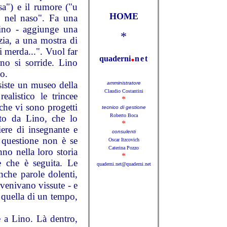
a") e il rumore ("u
HOME
e nel naso". Fa una
cino - aggiunge una
*
zia, a una mostra di
i merda...". Vuol far
.
quaderni
net
rno si sorride. Lino
so.
iste un museo della
amministratore
Claudio Costantini
alistico le trincee
*
 che vi sono progetti
tecnico di gestione
Roberto Boca
sto da Lino, che lo
*
ere di insegnante e
consulenti
 questione non è se
Oscar Itzcovich
Caterina Pozzo
no nella loro storia
*
e che è seguita. Le
quaderni.net@quaderni.net
nche parole dolenti,
venivano vissute - e
a quella di un tempo,
e a Lino. Là dentro,