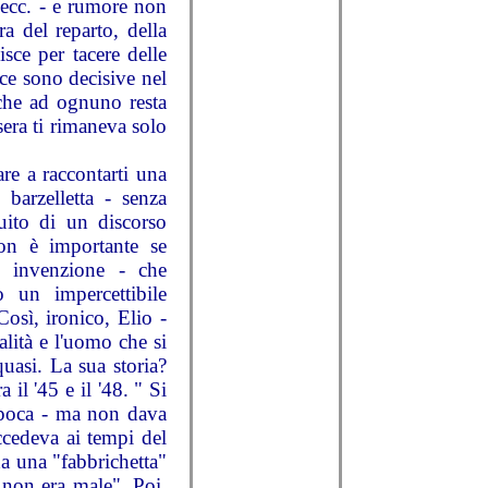
 ecc. - e rumore non
a del reparto, della
isce per tacere delle
ece sono decisive nel
 che ad ognuno resta
 sera ti rimaneva solo
are a raccontarti una
 barzelletta - senza
uito di un discorso
 non è importante se
i invenzione - che
 un impercettibile
osì, ironico, Elio -
alità e l'uomo che si
uasi. La sua storia?
 il '45 e il '48. " Si
'epoca - ma non dava
ccedeva ai tempi del
da una "fabbrichetta"
 non era male". Poi,