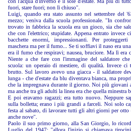
con l'acqua d'inverno e il sole d'estate. Ma più di tutt
fuori, stare fuori; non lì chiuso".
Luigi, quando era stato assunto nel settembre del '
mezzo; veniva dalla scuola professionale. "In confro
trovato in fabbrica la scuola era un gioco, sia che sal
che con l'elettrico; stupidate. Appena entrato invece c
bacchette enormi, impressionanti. Per proteggerti
maschera ma per il fumo... Se ti soffiavi il naso era una
era il fumo che respiravi; nausea, bruciore. Ma lì era 
Niente a che fare con l'immagine del saldatore ch
scuola: un operaio di mestiere, di qualità. Invece ci 
brutto. Sul lavoro avevo una giacca - il saldatore de
lunga - che d'estate da blu diventava bianca, ma propr
che la impregnava durante il giorno. Noi più giovani
ma anche tra gli adulti la linea era che quella minestra
E poi eravamo ragazzi; era tutto nuovo. Neppure sa
sulla bolletta; erano i più grandi a farceli. Noi solo c
festa al sabato, di lavorare tutti gli altri giorni per ott
anche nove".
Paolo il suo primo giorno, alla San Giorgio, lo ricord
Luglio del 1947: "allora l'inizio si chiamava tirocin