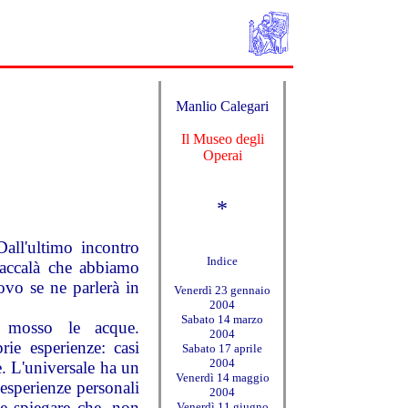
Manlio Calegari
Il Museo degli
Operai
*
all'ultimo incontro
Indice
accalà che abbiamo
uovo se ne parlerà in
Venerdì 23 gennaio
2004
Sabato 14 marzo
a mosso le acque.
2004
rie esperienze: casi
Sabato 17 aprile
2004
e. L'universale ha un
Venerdì 14 maggio
 esperienze personali
2004
e spiegare che, non
Venerdì 11 giugno