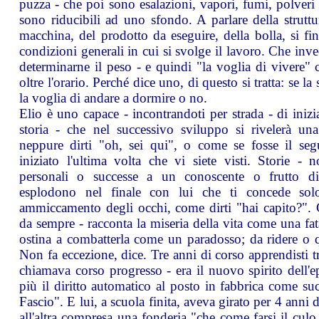
puzza - che poi sono esalazioni, vapori, fumi, polveri
sono riducibili ad uno sfondo. A parlare della struttur
macchina, del prodotto da eseguire, della bolla, si fin
condizioni generali in cui si svolge il lavoro. Che inv
determinarne il peso - e quindi "la voglia di vivere"
oltre l'orario. Perché dice uno, di questo si tratta: se la
la voglia di andare a dormire o no.
Elio è uno capace - incontrandoti per strada - di inizi
storia - che nel successivo sviluppo si rivelerà una
neppure dirti "oh, sei qui", o come se fosse il seg
iniziato l'ultima volta che vi siete visti. Storie -
personali o successe a un conoscente o frutto d
esplodono nel finale con lui che ti concede solo
ammiccamento degli occhi, come dirti "hai capito?". C
da sempre - racconta la miseria della vita come una fat
ostina a combatterla come un paradosso; da ridere o q
Non fa eccezione, dice. Tre anni di corso apprendisti tra
chiamava corso progresso - era il nuovo spirito dell
più il diritto automatico al posto in fabbrica come su
Fascio". E lui, a scuola finita, aveva girato per 4 anni 
all'altra compresa una fonderia "che come farsi il culo