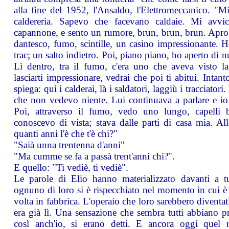
alla fine del 1952, l'Ansaldo, l'Elettromeccanico. "Mi
caldereria. Sapevo che facevano caldaie. Mi avvic
capannone, e sento un rumore, brun, brun, brun. Apro 
dantesco, fumo, scintille, un casino impressionante. H
trac; un salto indietro. Poi, piano piano, ho aperto di 
Lì dentro, tra il fumo, c'era uno che aveva visto l
lasciarti impressionare, vedrai che poi ti abitui. Intant
spiega: qui i calderai, là i saldatori, laggiù i tracciator
che non vedevo niente. Lui continuava a parlare e io l
Poi, attraverso il fumo, vedo uno lungo, capelli 
conoscevo di vista; stava dalle parti di casa mia. Allo
quanti anni l'è che t'è chi?"
"Saià unna trentenna d'anni"
"Ma cumme se fa a passà trent'anni chi?".
E quello: "Ti vediè, ti vediè".
Le parole di Elio hanno materializzato davanti a tut
ognuno di loro si è rispecchiato nel momento in cui è 
volta in fabbrica. L'operaio che loro sarebbero diventa
era già lì. Una sensazione che sembra tutti abbiano 
così anch'io, si erano detti. E ancora oggi quel 