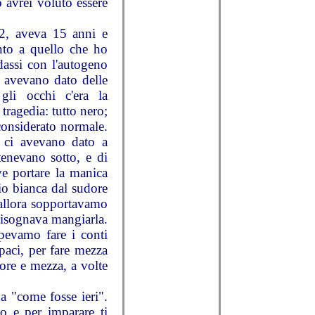
o avrei voluto essere
62, aveva 15 anni e
nto a quello che ho
dassi con l'autogeno
i avevano dato delle
 gli occhi c'era la
 tragedia: tutto nero;
considerato normale.
e ci avevano dato a
tenevano sotto, e di
ve portare la manica
io bianca dal sudore
 allora sopportavamo
 bisognava mangiarla.
pevamo fare i conti
apaci, per fare mezza
o ore e mezza, a volte
a "come fosse ieri".
io e per imparare ti