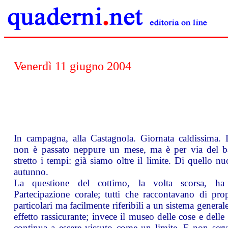
Venerdì 11 giugno 2004
In campagna, alla Castagnola. Giornata caldissima. D
non è passato neppure un mese, ma è per via del b
stretto i tempi: già siamo oltre il limite. Di quello n
autunno.
La questione del cottimo, la volta scorsa, h
Partecipazione corale; tutti che raccontavano di prop
particolari ma facilmente riferibili a un sistema general
effetto rassicurante; invece il museo delle cose e delle
continua a essere vissuto come un limite. E non serv