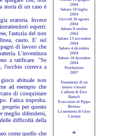
2004
a storia di un caso è
Sabato 10 luglio
2004
gia oratoria. Invece
Giovedì 26 agosto
2004
trattenitori esperti:
Sabato 9 ottobre
se, l'astuzia del non
2004
Sabato 13 novembre
linea, cauto. E' sul
2004
mpagni di lavoro che
Sabato 4 dicembre
tteria. L'investitura
2004
Sabato 18 dicembre
sto a ratificare. "Se
2004
, l'occhio correva a
Postfazione
2007
 gioco abituale non
Frammenti di un
Come ad esempio che
museo virtuale
L'album di Ezio
rcano di conquistare
Bartoli
ppo. Fatica improba.
Il taccuino di Pippo
, proprio per questo
Bertino
La memoria di Gino
er meglio difendersi,
Canepa
lle difficoltà della
*
useo come quello che