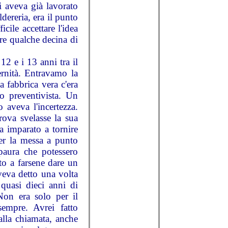
i aveva già lavorato
dereria, era il punto
cile accettare l'idea
ure qualche decina di
12 e i 13 anni tra il
ernità. Entravamo la
 fabbrica vera c'era
o preventivista. Un
 aveva l'incertezza.
rova svelasse la sua
a imparato a tornire
Per la messa a punto
paura che potessero
to a farsene dare un
veva detto una volta
uasi dieci anni di
"Non era solo per il
empre. Avrei fatto
 alla chiamata, anche