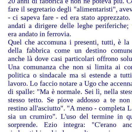
20 anni di fabbrica e non ne poteva più. C
fare il segretario degli "alimentaristi", av
- ci sapeva fare - ed era stato apprezzato.
andati a dirigere delle leghe periferiche;
era andato in ferrovia.
Quel che accomuna i presenti, tutti, è la
della fabbrica come un destino comu
anche là dove casi particolari offrono solu
Una comunanza che non si limita ai co
politica o sindacale ma si estende a tutt
lavoro. Lo faccio notare a Ugo che accenna
di spalle: "Ma è normale. Sei lì, nella stes
stesso tetto. Se piove addosso a te non 
restino all'asciutto". "A meno - completa L
sia un crumiro". L'uso del termine in q
sorprende. Ezio integra: "C'erano an