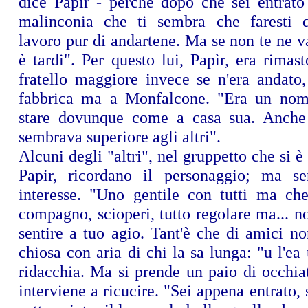
dice Papìr - perché dopo che sei entrato 
malinconia che ti sembra che faresti q
lavoro pur di andartene. Ma se non te ne va
è tardi". Per questo lui, Papìr, era rimas
fratello maggiore invece se n'era andato
fabbrica ma a Monfalcone. "Era un noma
stare dovunque come a casa sua. Anche
sembrava superiore agli altri".
Alcuni degli "altri", nel gruppetto che si è
Papir, ricordano il personaggio; ma se
interesse. "Uno gentile con tutti ma ch
compagno, scioperi, tutto regolare ma... n
sentire a tuo agio. Tant'è che di amici n
chiosa con aria di chi la sa lunga: "u l'e
ridacchia. Ma si prende un paio di occhia
interviene a ricucire. "Sei appena entrato, 