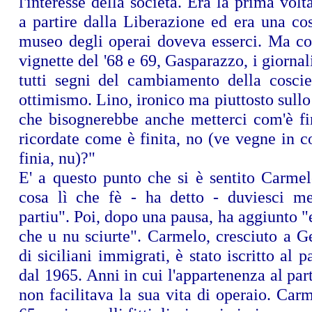
l'interesse della società. Era la prima vol
a partire dalla Liberazione ed era una co
museo degli operai doveva esserci. Ma c
vignette del '68 e 69, Gasparazzo, i giornali
tutti segni del cambiamento della cosci
ottimismo. Lino, ironico ma piuttosto sullo
che bisognerebbe anche metterci com'è fin
ricordate come è finita, no (ve vegne in 
finia, nu)?"
E' a questo punto che si è sentito Carmel
cosa lì che fè - ha detto - duviesci m
partiu". Poi, dopo una pausa, ha aggiunto "
che u nu sciurte". Carmelo, cresciuto a G
di siciliani immigrati, è stato iscritto al 
dal 1965. Anni in cui l'appartenenza al par
non facilitava la sua vita di operaio. Carm